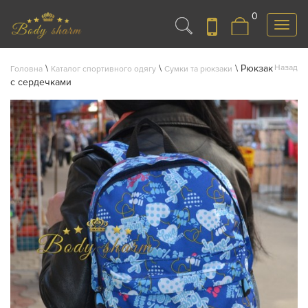
0
Меню
\
\
\
Рюкзак
Назад
Головна
Каталог спортивного одягу
Сумки та рюкзаки
с сердечками