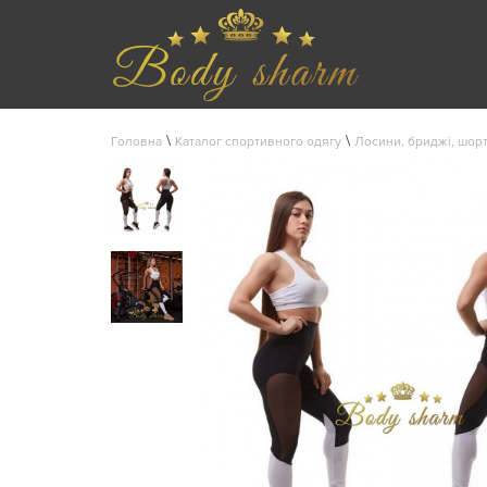
\
\
Головна
Каталог спортивного одягу
Лосини, бриджі, шор