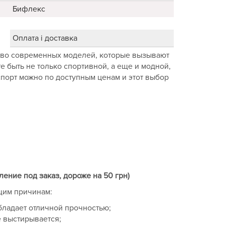
Бифлекс
Оплата і доставка
тво современных моделей, которые вызывают
е быть не только спортивной, а еще и модной,
спорт можно по доступным ценам и этот выбор
ление под заказ, дороже на 50 грн)
щим причинам:
обладает отличной прочностью;
е выстирывается;