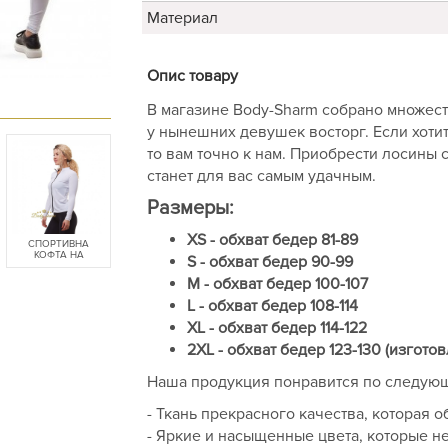
Материал
Опис товару
В магазине Body-Sharm собрано множес
у нынешних девушек восторг. Если хотит
то вам точно к нам. Приобрести лосины 
станет для вас самым удачным.
Размеры:
XS - обхват бедер 81-89
СПОРТИВНА
КОФТА НА
S - обхват
бедер
90-99
БЛИСКАВЦІ
M - обхват
бедер
100-107
L - обхват
бедер
108-114
XL - обхват
бедер
114-122
2XL - обхват
бедер
123-130
(изготов
Наша продукция понравится по следую
- Ткань прекрасного качества, которая 
- Яркие и насыщенные цвета, которые н