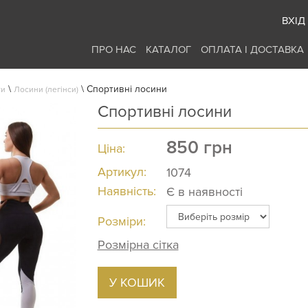
ВХІД
ПРО НАС
КАТАЛОГ
ОПЛАТА І ДОСТАВКА
\
\
Спортивні лосини
ти
Лосини (легінси)
Спортивні лосини
850
грн
Ціна:
Артикул:
1074
Наявність:
Є в наявності
Розміри:
Розмірна сітка
У КОШИК