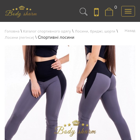
0
Меню
\
\
\
Назад
Головна
Каталог спортивного одягу
Лосини, бриджі, шорти
\
Спортивні лосини
Лосини (легінси)