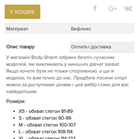
У КОШИК
Материал
Бифлекс
Опис товару
Оплата і доставка
У магазині Body-Sharm зібрано безліч сучасних
моделей, які викликають у нинішніх дівчат захват.
Якщо хочете бути не тільки спортивною, а ще й
модною, то вам точно до нас. Придбати лосини спорт
можна за доступними цінами і цей вибір стане для вас
найвдалішим.
Розміри:
XS - обхват стегон 81-89
S - обхват стегон 90-99
M - обхват стегон 100-107
L - обхват стегон 108-114
XL - обхват стегон 114-122