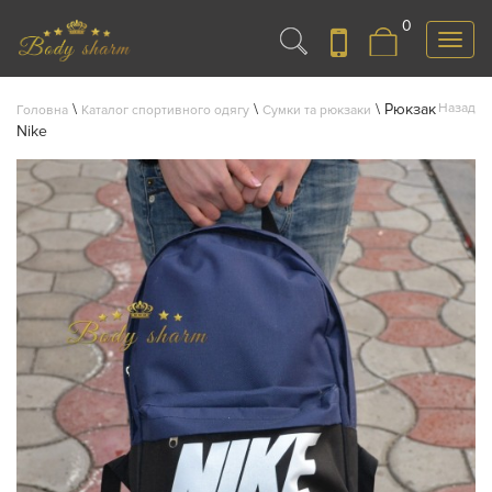
0
Меню
\
\
\
Рюкзак
Назад
Головна
Каталог спортивного одягу
Сумки та рюкзаки
Nike