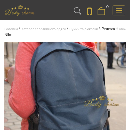
0
Меню
\
\
\
Рюкзак
Назад
Головна
Каталог спортивного одягу
Сумки та рюкзаки
Nike