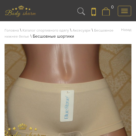
0
Меню
\
\
\
Назад
Головна
Каталог спортивного одягу
Аксесуари
Бесшовное
\
Бесшовные шортики
нижнее белье