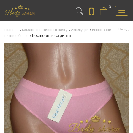
0
Меню
\
\
\
Назад
Головна
Каталог спортивного одягу
Аксесуари
Бесшовное
\
Бесшовные стринги
нижнее белье