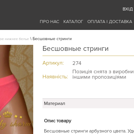
ВХІД
ПРО НАС
КАТАЛОГ
ОПЛАТА І ДОСТАВКА
\
Бесшовные стринги
ое нижнее белье
Бесшовные стринги
Артикул:
274
Позиція снята з виробн
Наявність:
іншими пропозиціями
Материал
Опис товару
Бесшовные стринги арбузного цвета. Уд