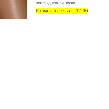
повсякдневной носки.
Размер free size - 42-46