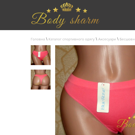
\
\
\
Головна
Каталог спортивного одягу
Аксесуари
Бесшовн