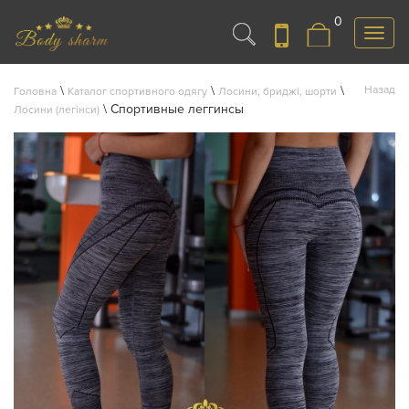
0
Меню
\
\
\
Назад
Головна
Каталог спортивного одягу
Лосини, бриджі, шорти
\
Спортивные леггинсы
Лосини (легінси)