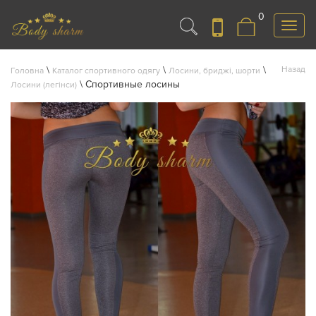
0
Меню
\
\
\
Назад
Головна
Каталог спортивного одягу
Лосини, бриджі, шорти
\
Спортивные лосины
Лосини (легінси)