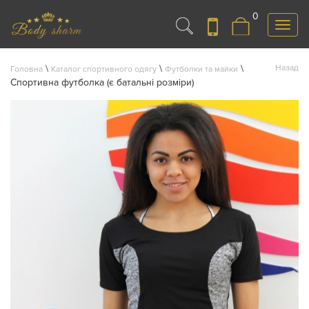
0
Меню
\
\
\
Назад
Головна
Каталог спортивного одягу
Футболки та майки
Спортивна футболка (є батальні розміри)