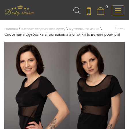
0
Меню
\
\
\
Назад
Головна
Каталог спортивного одягу
Футболки та майки
Спортивна футболка зі вставками з сіточки (є великі розміри)