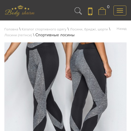
0
Меню
\
\
\
Назад
Головна
Каталог спортивного одягу
Лосини, бриджі, шорти
\
Спортивные лосины
Лосини (легінси)