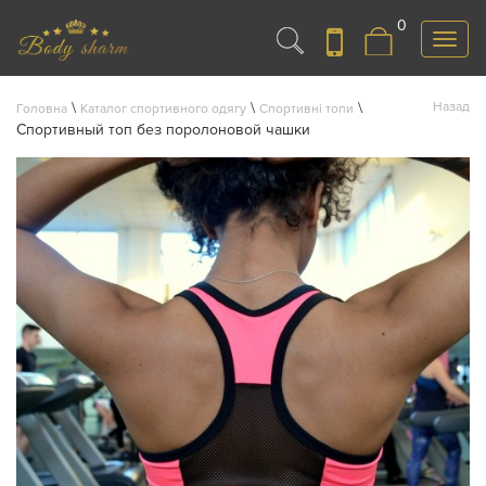
0
Меню
\
\
\
Назад
Головна
Каталог спортивного одягу
Спортивні топи
Спортивный топ без поролоновой чашки