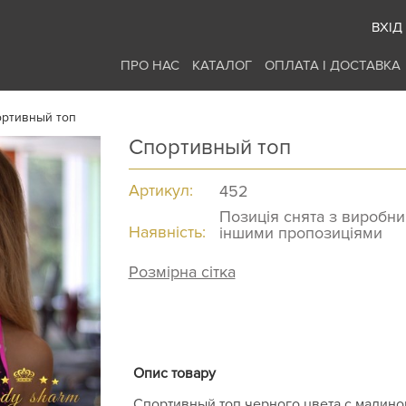
ВХІД
ПРО НАС
КАТАЛОГ
ОПЛАТА І ДОСТАВКА
ртивный топ
Спортивный топ
Артикул:
452
Позиція снята з виробн
Наявність:
іншими пропозиціями
Розмірна сітка
Опис товару
Спортивный топ черного цвета с малино