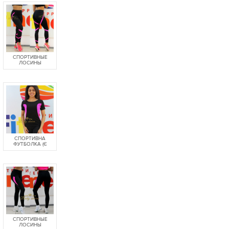
СПОРТИВНЫЕ
ЛОСИНЫ
СПОРТИВНА
ФУТБОЛКА (Є
БАТАЛЬ...
СПОРТИВНЫЕ
ЛОСИНЫ