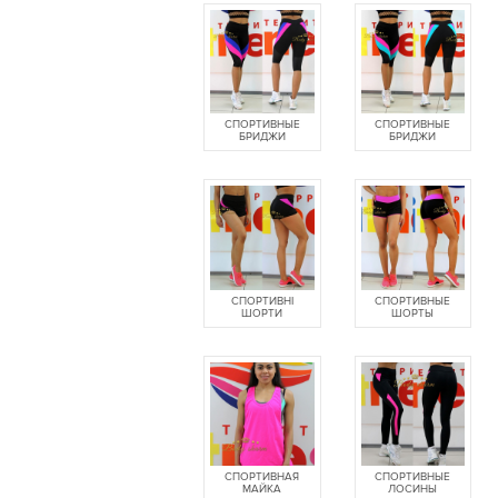
СПОРТИВНЫЕ
СПОРТИВНЫЕ
БРИДЖИ
БРИДЖИ
СПОРТИВНІ
СПОРТИВНЫЕ
ШОРТИ
ШОРТЫ
СПОРТИВНАЯ
СПОРТИВНЫЕ
МАЙКА
ЛОСИНЫ