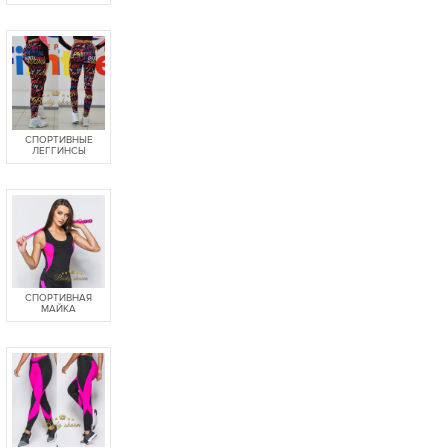
СПОРТИВНЫЕ
ЛЕГГИНСЫ
СПОРТИВНАЯ
МАЙКА