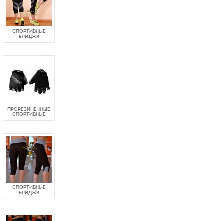
СПОРТИВНЫЕ
БРИДЖИ
ПРОРЕЗИНЕННЫЕ
СПОРТИВНЫЕ
ПЕР...
СПОРТИВНЫЕ
БРИДЖИ