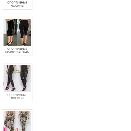
СПОРТИВНЫЕ
ЛОСИНЫ
СПОРТИВНЫЕ
БРИДЖИ ADIDAS
СПОРТИВНЫЕ
ЛОСИНЫ