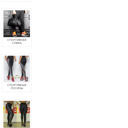
СПОРТИВНАЯ
СУМКА
СПОРТИВНЫЕ
ЛОСИНЫ