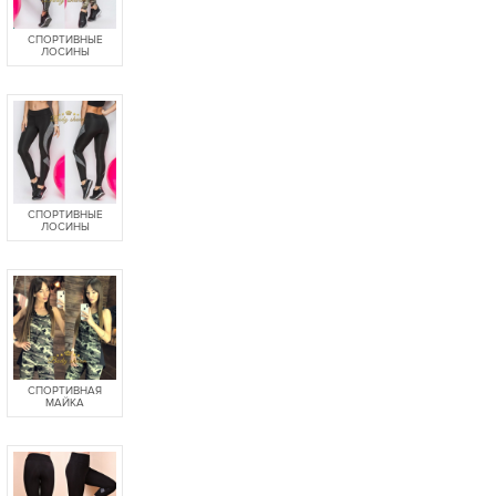
СПОРТИВНЫЕ
ЛОСИНЫ
СПОРТИВНЫЕ
ЛОСИНЫ
СПОРТИВНАЯ
МАЙКА