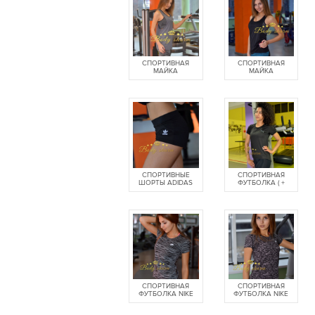
СПОРТИВНАЯ
СПОРТИВНАЯ
МАЙКА
МАЙКА
"ХУЛИГАНКА"...
"ХУЛИГАНКА"...
СПОРТИВНЫЕ
СПОРТИВНАЯ
ШОРТЫ ADIDAS
ФУТБОЛКА ( +
БАТА...
СПОРТИВНАЯ
СПОРТИВНАЯ
ФУТБОЛКА NIKE
ФУТБОЛКА NIKE