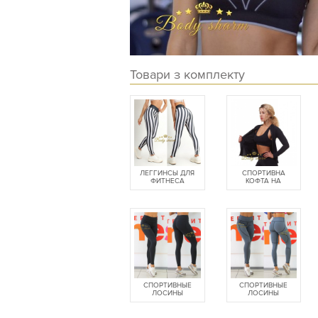
Товари з комплекту
ЛЕГГИНСЫ ДЛЯ
СПОРТИВНА
ФИТНЕСА
КОФТА НА
БЛИСКАВЦІ...
СПОРТИВНЫЕ
СПОРТИВНЫЕ
ЛОСИНЫ
ЛОСИНЫ