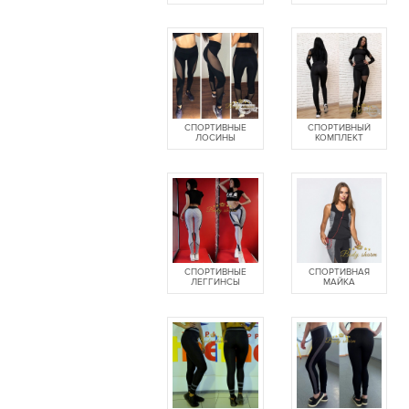
СПОРТИВНЫЕ
СПОРТИВНЫЙ
ЛОСИНЫ
КОМПЛЕКТ
СПОРТИВНЫЕ
СПОРТИВНАЯ
ЛЕГГИНСЫ
МАЙКА