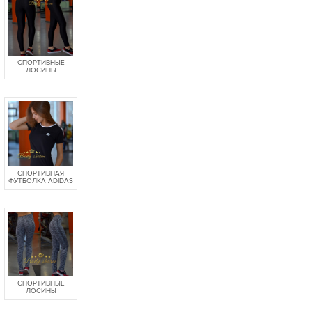
СПОРТИВНЫЕ
ЛОСИНЫ
СПОРТИВНАЯ
ФУТБОЛКА ADIDAS
СПОРТИВНЫЕ
ЛОСИНЫ