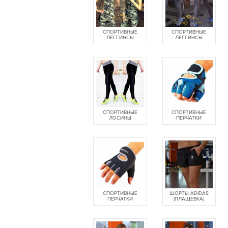
СПОРТИВНЫЕ
СПОРТИВНЫЕ
ЛЕГГИНСЫ
ЛЕГГИНСЫ
СПОРТИВНЫЕ
СПОРТИВНЫЕ
ЛОСИНЫ
ПЕРЧАТКИ
FITNESSB...
СПОРТИВНЫЕ
ШОРТЫ ADIDAS
ПЕРЧАТКИ
(ПЛАЩЕВКА)
FITNESSB...