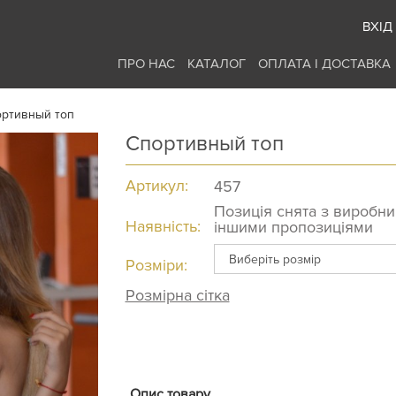
ВХІД
ПРО НАС
КАТАЛОГ
ОПЛАТА І ДОСТАВКА
ртивный топ
Спортивный топ
Артикул:
457
Позиція снята з виробн
Наявність:
іншими пропозиціями
Розміри:
Розмірна сітка
Опис товару