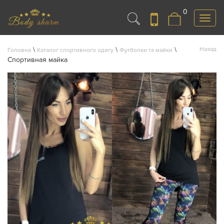
0
Меню
\
\
\
Назад
Головна
Каталог спортивного одягу
Футболки та майки
Спортивная майка