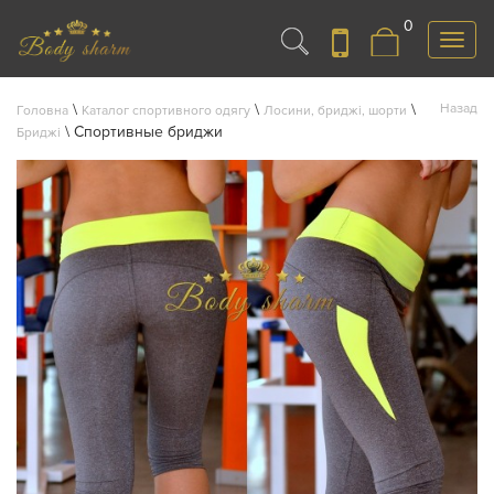
0
Меню
\
\
\
Назад
Головна
Каталог спортивного одягу
Лосини, бриджі, шорти
\
Спортивные бриджи
Бриджі